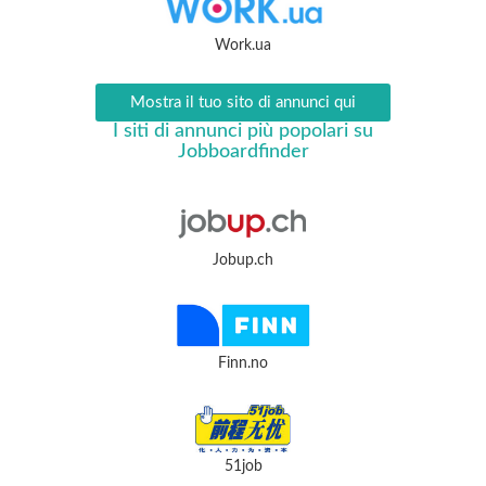
Work.ua
Mostra il tuo sito di annunci qui
I siti di annunci più popolari su
Jobboardfinder
Jobup.ch
Finn.no
51job