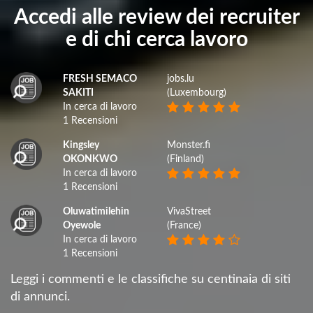
Accedi alle review dei recruiter
e di chi cerca lavoro
FRESH SEMACO
jobs.lu
SAKITI
(Luxembourg)
In cerca di lavoro
1 Recensioni
Kingsley
Monster.fi
OKONKWO
(Finland)
In cerca di lavoro
1 Recensioni
Oluwatimilehin
VivaStreet
Oyewole
(France)
In cerca di lavoro
1 Recensioni
Leggi i commenti e le classifiche su centinaia di siti
di annunci.